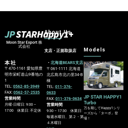
About Us
Moon Star Export 株
式会社
Models
支店・正規取扱店
本社
・
北海道BEARS支店
〒470-1161 愛知県豊
〒061-1111 北海道
明市栄町道山9番地の
北広島市北の里34-B
1
棟
TEL:
0562-85-3949
TEL:
011-376-
FAX:
0562-57-2535
0633
JP STAR HAPPY1
営業時間
FAX:
011-376-0634
Turbo
営業時間
月曜-日曜日: 9:00 –
万を期してHappy1シリ
17:00 休業日: 不定休
9:30 – 17:30 休業日:
ーズから「ターボ」登
毎週水曜日、第２・第
場！
４木曜日