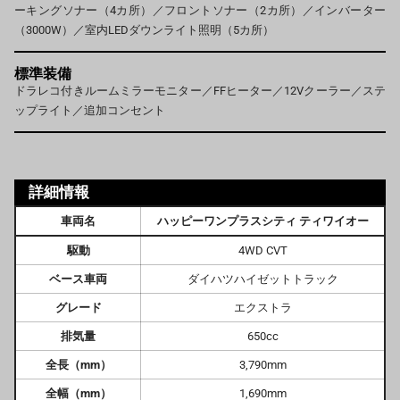
ーキングソナー（4カ所）／フロントソナー（2カ所）／インバーター
（3000W）／室内LEDダウンライト照明（5カ所）
標準装備
ドラレコ付きルームミラーモニター／FFヒーター／12Vクーラー／ステ
ップライト／追加コンセント
詳細情報
車両名
ハッピーワンプラスシティ ティワイオー
駆動
4WD CVT
ベース車両
ダイハツハイゼットトラック
グレード
エクストラ
排気量
650cc
全長（mm）
3,790mm
全幅（mm）
1,690mm