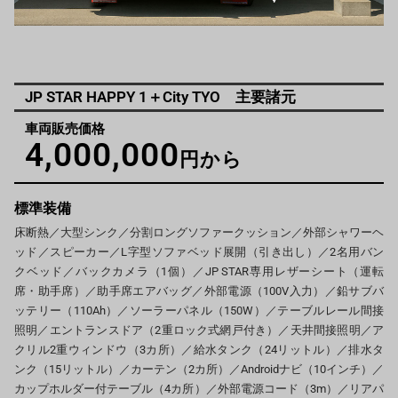
JP STAR HAPPY 1＋City TYO 主要諸元
車両販売価格
4,000,000
円から
標準装備
床断熱／大型シンク／分割ロングソファークッション／外部シャワーヘ
ッド／スピーカー／L字型ソファベッド展開（引き出し）／2名用バン
クベッド／バックカメラ（1個）／JP STAR専用レザーシート（運転
席・助手席）／助手席エアバッグ／外部電源（100V入力）／鉛サブバ
ッテリー（110Ah）／ソーラーパネル（150W）／テーブルレール間接
照明／エントランスドア（2重ロック式網戸付き）／天井間接照明／ア
クリル2重ウィンドウ（3カ所）／給水タンク（24リットル）／排水タ
ンク（15リットル）／カーテン（2カ所）／Androidナビ（10インチ）／
カップホルダー付テーブル（4カ所）／外部電源コード（3m）／リアパ