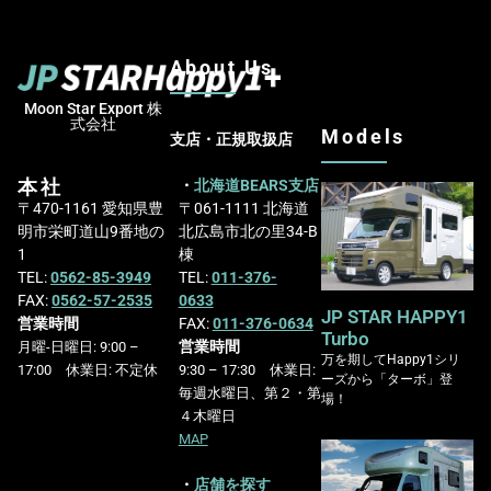
About Us
Moon Star Export 株
式会社
Models
支店・正規取扱店
本社
・
北海道BEARS支店
〒470-1161 愛知県豊
〒061-1111 北海道
明市栄町道山9番地の
北広島市北の里34-B
1
棟
TEL:
0562-85-3949
TEL:
011-376-
FAX:
0562-57-2535
0633
JP STAR HAPPY1
営業時間
FAX:
011-376-0634
Turbo
営業時間
月曜-日曜日: 9:00 –
万を期してHappy1シリ
17:00 休業日: 不定休
9:30 – 17:30 休業日:
ーズから「ターボ」登
毎週水曜日、第２・第
場！
４木曜日
MAP
・
店舗を探す