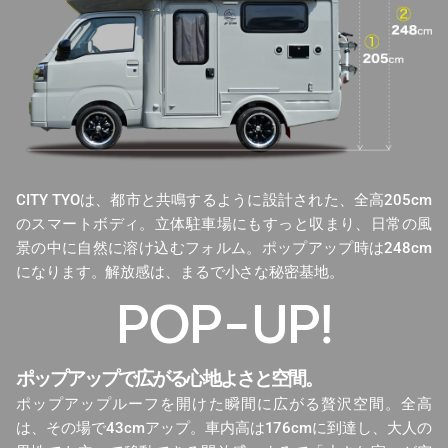
CITY TYOは、都市と共鳴するように設計された、全高205cm
のスマートボディ。立体駐車場にもすっと収まり、日常の風
景の中に自然に溶け込むフォルム。ポップアップ時は248cm
になります。解放感は、まるで小さな秘密基地。
POP-UP!
ポップアップで広がる心地よさと空間。
ポップアップルーフを開けた瞬間に広がる贅沢空間。全高
は、その場で43cmアップ。車内高は176cmに到達し、大人の