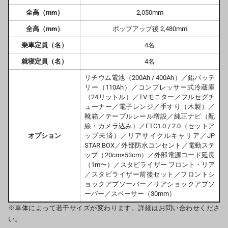
全高（mm）
2,050mm
全高（mm）
ポップアップ後 2,480mm
乗車定員（名）
4名
就寝定員（名）
4名
リチウム電池（200Ah / 400Ah）／鉛バッテ
リー（110Ah）／コンプレッサー式冷蔵庫
（24リットル）／TVモニター／フルセグチ
ューナー／電子レンジ／手すり（木製）／
靴箱／テーブルレール増設／純正ナビ（配
線・カメラ込み）／ETC1.0 / 2.0（セットア
オプション
ップ未済）／リアサイクルキャリア／JP
STAR BOX／外部防水コンセント／電動ステ
ップ（20cm×53cm）／外部電源コード延長
（1m〜）／スタビライザー フロント・リア
／スタビライザー前後セット／フロントシ
ョックアブソーバー／リアショックアブソ
ーバー／スペーサー（30mm）
※車体によって若干サイズが変わります。詳細はお問い合わせくださ
い。