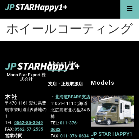
ホイールコーティング
About Us
Moon Star Export 株
式会社
Models
支店・正規取扱店
本社
・
北海道BEARS支店
〒470-1161 愛知県豊
〒061-1111 北海道
明市栄町道山9番地の
北広島市北の里34-B
1
棟
TEL:
0562-85-3949
TEL:
011-376-
FAX:
0562-57-2535
0633
JP STAR HAPPY1
営業時間
FAX:
011-376-0634