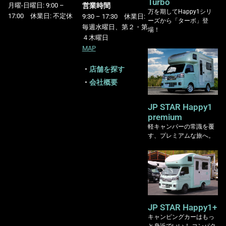
Turbo
営業時間
月曜-日曜日: 9:00 –
万を期してHappy1シリ
17:00 休業日: 不定休
9:30 – 17:30 休業日:
ーズから「ターボ」登
毎週水曜日、第２・第
場！
４木曜日
MAP
・
店舗を探す
・
会社概要
JP STAR Happy1
premium
軽キャンパーの常識を覆
す、プレミアムな旅へ。
JP STAR Happy1+
キャンピングカーはもっ