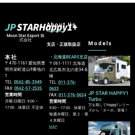
About Us
Moon Star Export 株
式会社
Models
支店・正規取扱店
本社
・
北海道BEARS支店
〒470-1161 愛知県豊
〒061-1111 北海道
明市栄町道山9番地の
北広島市北の里34-B
1
棟
TEL:
0562-85-3949
TEL:
011-376-
FAX:
0562-57-2535
0633
JP STAR HAPPY1
営業時間
FAX:
011-376-0634
Turbo
営業時間
月曜-日曜日: 9:00 –
万を期してHappy1シリー
17:00 休業日: 不定休
9:30 – 17:30 休業日:
ズから「ターボ」登場！
毎週水曜日、第２・第
４木曜日
MAP