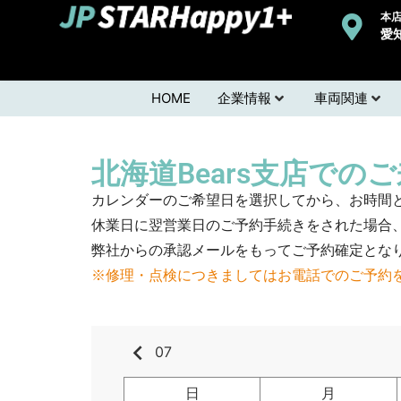
本店
愛
HOME
企業情報
車両関連
北海道Bears支店での
カレンダーのご希望日を選択してから、お時間
休業日に翌営業日のご予約手続きをされた場合
弊社からの承認メールをもってご予約確定とな
※修理・点検につきましてはお電話でのご予約
keyboard_arrow_left
07
日
月