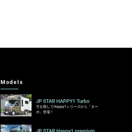
Models
JP STAR HAPPY1 Turbo
万を期してHappy1シリーズから「ター
ボ」登場！
JP STAR Happy1 premium