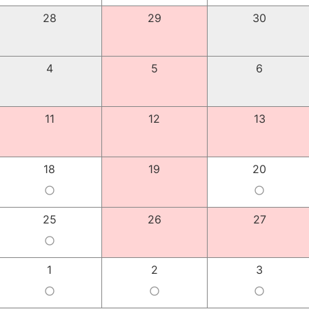
28
29
30
4
5
6
11
12
13
18
19
20
panorama_fish_eye
panorama_fish_eye
25
26
27
panorama_fish_eye
1
2
3
panorama_fish_eye
panorama_fish_eye
panorama_fish_eye