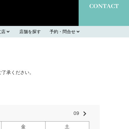
CONTACT
支店
店舗を探す
予約・問合せ
ご了承ください。
keyboard_arrow_right
09
金
土