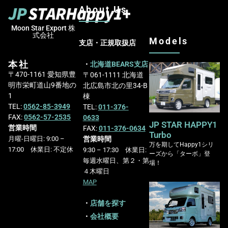
About Us
Moon Star Export 株
式会社
Models
支店・正規取扱店
本社
・
北海道BEARS支店
〒470-1161 愛知県豊
〒061-1111 北海道
明市栄町道山9番地の
北広島市北の里34-B
1
棟
TEL:
0562-85-3949
TEL:
011-376-
FAX:
0562-57-2535
0633
JP STAR HAPPY1
営業時間
FAX:
011-376-0634
Turbo
営業時間
月曜-日曜日: 9:00 –
万を期してHappy1シリ
17:00 休業日: 不定休
9:30 – 17:30 休業日:
ーズから「ターボ」登
毎週水曜日、第２・第
場！
４木曜日
MAP
・
店舗を探す
・
会社概要