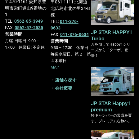
〒470-1161 愛知県豊
〒061-1111 北海道
明市栄町道山9番地の
北広島市北の里34-B
1
棟
TEL:
0562-85-3949
TEL:
011-376-
FAX:
0562-57-2535
0633
JP STAR HAPPY1
営業時間
FAX:
011-376-0634
Turbo
営業時間
月曜-日曜日: 9:00 –
万を期してHappy1シリ
17:00 休業日: 不定休
9:30 – 17:30 休業日:
ーズから「ターボ」登
毎週水曜日、第２・第
場！
４木曜日
MAP
・
店舗を探す
・
会社概要
JP STAR Happy1
premium
軽キャンパーの常識を覆
す、プレミアムな旅へ。