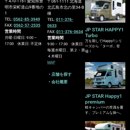
〒470-1161 愛知県豊
〒061-1111 北海道
明市栄町道山9番地の
北広島市北の里34-B
1
棟
TEL:
0562-85-3949
TEL:
011-376-
FAX:
0562-57-2535
0633
JP STAR HAPPY1
営業時間
FAX:
011-376-0634
Turbo
営業時間
月曜-日曜日: 9:00 –
万を期してHappy1シリ
17:00 休業日: 不定休
9:30 – 17:30 休業日:
ーズから「ターボ」登
毎週水曜日、第２・第
場！
４木曜日
MAP
・
店舗を探す
・
会社概要
JP STAR Happy1
premium
軽キャンパーの常識を覆
す、プレミアムな旅へ。