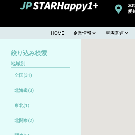
本店
愛
HOME
企業情報
車両関連
絞り込み検索
地域別
全国
(31)
北海道
(3)
東北
(1)
北関東
(2)